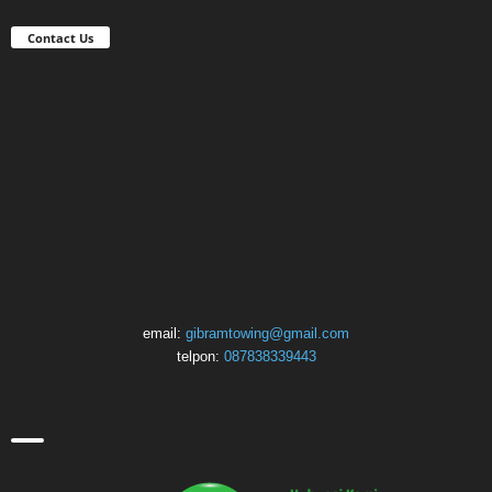
Contact Us
email:
gibramtowing@gmail.com
telpon:
087838339443