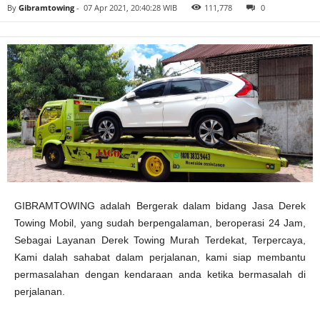
o
By
Gibramtowing
-
07 Apr 2021, 20:40:28 WIB
111,778
0
b
i
l
|
D
e
r
e
k
T
r
u
k
|
T
o
w
i
n
g
M
GIBRAMTOWING adalah Bergerak dalam bidang Jasa Derek
o
b
Towing Mobil, yang sudah berpengalaman, beroperasi 24 Jam,
i
l
Sebagai Layanan Derek Towing Murah Terdekat, Terpercaya,
|
M
Kami dalah sahabat dalam perjalanan, kami siap membantu
u
permasalahan dengan kendaraan anda ketika bermasalah di
r
a
perjalanan.
h
|
N