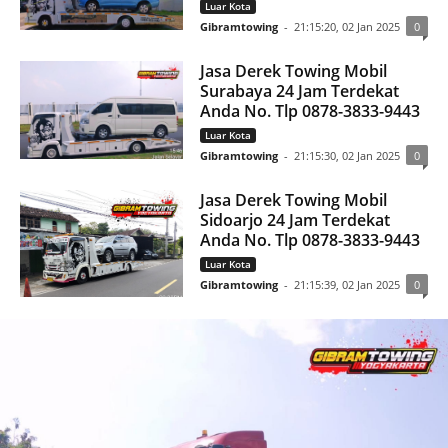
Mojokerto 24 Jam Terdekat
d
a
Anda No. Tlp 0878-3833-9443
s
i
Luar Kota
,
Gibramtowing
-
21:15:20, 02 Jan 2025
0
P
r
o
f
Jasa Derek Towing Mobil
e
Surabaya 24 Jam Terdekat
s
i
Anda No. Tlp 0878-3833-9443
o
n
Luar Kota
a
Gibramtowing
-
21:15:30, 02 Jan 2025
0
l
,
Jasa Derek Towing Mobil
Sidoarjo 24 Jam Terdekat
Anda No. Tlp 0878-3833-9443
Luar Kota
Gibramtowing
-
21:15:39, 02 Jan 2025
0