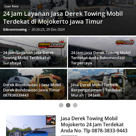
n
d
a
0
Luar Kota
8
7
24 Jam Jasa Derek Towing Mobil Terdekat
8
3
Anda Rekomendasi Terpercaya
8
3
Gibramtowing
-
22:18:45, 27 Des 2024
3
9
4
4
3
L
Derek Bondowoso | Jasa Mobil
Jasa Derek Mobil Terbaik
a
Derek Bondowoso Jawa Timur
Berpengalaman | Terdekat |
y
a
087838339443
Murah | 24 Jam
n
a
n
2
4
J
a
Derek Towing Mobil Terpercaya
Derek Mobil 24 Jam Terbaik
m
| Terdekat | Murah | 24 Jam
Terpercaya
R
e
k
o
m
e
Jasa Derek Towing Mobil
n