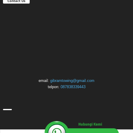
Contact Us
email:
gibramtowing@gmail.com
telpon:
087838339443