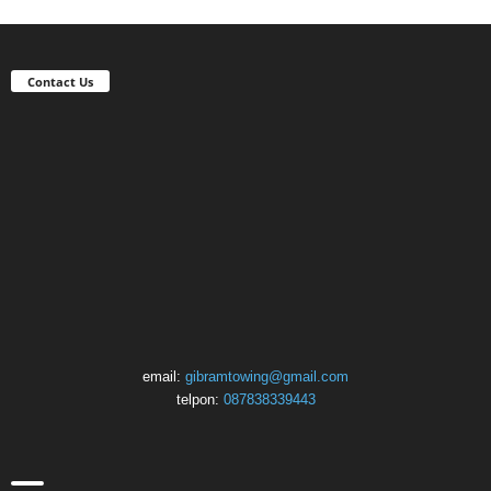
Contact Us
email:
gibramtowing@gmail.com
telpon:
087838339443