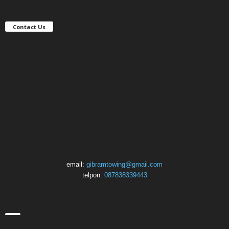
Contact Us
email:
gibramtowing@gmail.com
telpon:
087838339443