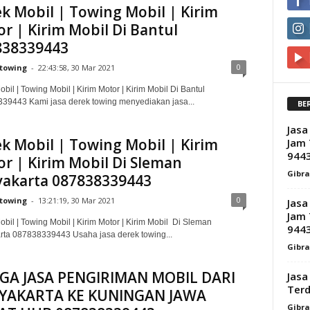
k Mobil | Towing Mobil | Kirim
r | Kirim Mobil Di Bantul
838339443
0
towing
-
22:43:58, 30 Mar 2021
bil | Towing Mobil | Kirim Motor | Kirim Mobil Di Bantul
39443 Kami jasa derek towing menyediakan jasa...
BE
Jasa
k Mobil | Towing Mobil | Kirim
Jam 
944
r | Kirim Mobil Di Sleman
Gibr
yakarta 087838339443
0
towing
-
13:21:19, 30 Mar 2021
Jasa
Jam 
bil | Towing Mobil | Kirim Motor | Kirim Mobil Di Sleman
944
rta 087838339443 Usaha jasa derek towing...
Gibr
GA JASA PENGIRIMAN MOBIL DARI
Jasa
Terd
YAKARTA KE KUNINGAN JAWA
Gibr