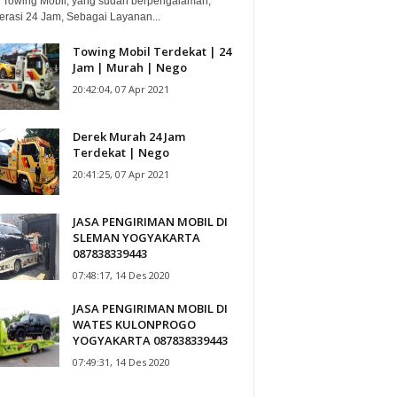
 Towing Mobil, yang sudah berpengalaman,
erasi 24 Jam, Sebagai Layanan...
Towing Mobil Terdekat | 24
Jam | Murah | Nego
20:42:04, 07 Apr 2021
Derek Murah 24 Jam
Terdekat | Nego
20:41:25, 07 Apr 2021
JASA PENGIRIMAN MOBIL DI
SLEMAN YOGYAKARTA
087838339443
07:48:17, 14 Des 2020
JASA PENGIRIMAN MOBIL DI
WATES KULONPROGO
YOGYAKARTA 087838339443
07:49:31, 14 Des 2020