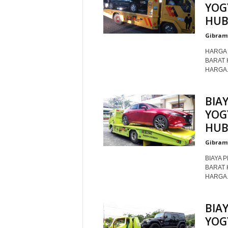
YOG
HUB
Gibram
HARGA 
BARAT 
HARGA..
BIA
YOG
HUB
Gibram
BIAYA 
BARAT 
HARGA..
BIA
YOG