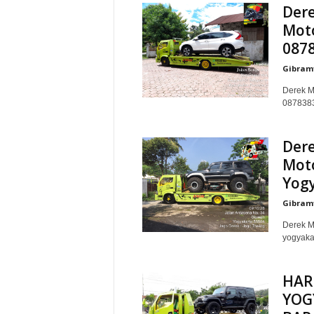
Dere
Moto
087
Gibram
Derek Mo
0878383
Dere
Moto
Yog
Gibram
Derek Mo
yogyaka
HAR
YOG