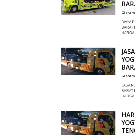
BAR
Gibram
BIAYA 
BARAT 
HARGA..
JAS
YOG
BAR
Gibram
JASA P
BARAT 
HARGA..
HAR
YOG
TEN