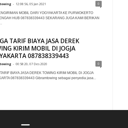
0
towing
-
12:08:56, 05 Jan 2021
ENGIRIMAN MOBIL DARI YOGYAKARTA KE PURWOKERTO
ENGAH HUB 087838339443 SEKARANG JUGA KAMI BERIKAN
.
GA TARIF BIAYA JASA DEREK
ING KIRIM MOBIL DI JOGJA
YAKARTA 087838339443
0
towing
-
00:58:20, 07 Des 2020
TARIF BIAYA JASA DEREK TOWING KIRIM MOBIL DI JOGJA
RTA 087838339443 Gibramtowing sebagai penyedia jasa...