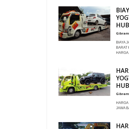
BIA
YOG
HUB
Gibram
BIAYA 
BARAT 
HARGA..
HAR
YOG
HUB
Gibram
HARGA 
JAWA B
HAR