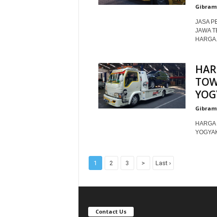
Gibram
JASA P
JAWA T
HARGA..
HAR
TOW
YOG
Gibram
HARGA 
YOGYAKA
1
2
3
>
Last ›
Contact Us