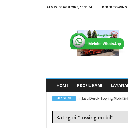
KAMIS, 06 AGU 2026,
10:35:05
DEREK TOWING
B
e
r
i
t
a
K
a
t
e
g
o
r
i
t
o
w
i
n
g
HOME
PROFIL KAMI
LAYANA
m
o
b
i
Jasa Derek Towing Mobil Sid
HEADLINE
l
Kategori "towing mobil"