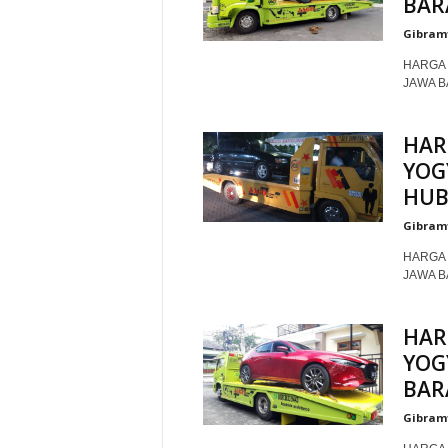
BAR
Gibram
HARGA 
JAWA B
HAR
YOG
HUB
Gibram
HARGA 
JAWA B
HAR
YOG
BAR
Gibram