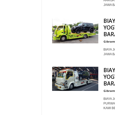
HARGA 
JAWA B
BIA
YOG
BAR
Gibram
BIAYA 
JAWA B
BIA
YOG
BAR
Gibram
BIAYA 
PURWAK
KAMI BE