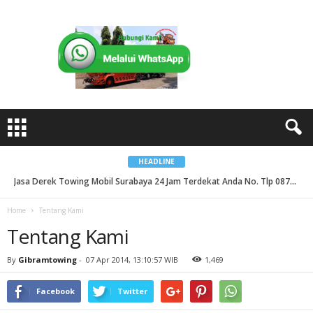
T
e
n
t
a
n
g
K
a
m
i
HEADLINE
Jasa Derek Towing Mobil Surabaya 24 Jam Terdekat Anda No. Tlp 0878-3833-9443...
Jasa Derek Towing Mobil Sidoarjo 24 Jam Terdekat Anda No. Tlp 0878-3833-9443...
Home
Tentang Kami
Tentang Kami
By
Gibramtowing
-
07 Apr 2014, 13:10:57 WIB
1,469
Facebook
Twitter